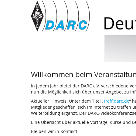
Deutscher
Zum
Haupt-
Amateur-
Inhalt
springen
Radio-
Club
e.
V.
Willkommen beim Veranstaltung
In jedem Jahr bietet der DARC e.V. verschiedene Ve
nun die Möglichkeit sich über unser Angebot zu inf
Aktueller Hinweis: Unter dem Titel „
treff.darc.de
“ h
Mitglieder geschaffen, sich im Internet zu treff
Weiterbildung ergänzt. Der DARC-Videokonferenzs
Eine Übersicht über aktuelle Vorträge, Kurse und L
Bleiben wir in Kontakt!