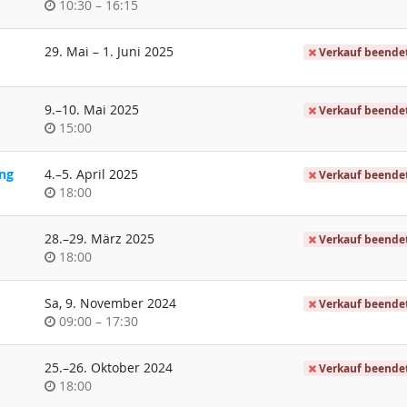
Uhrzeit
bis
10:30
–
16:15
bis
29. Mai
–
1. Juni 2025
Verkauf beende
bis
9.
–
10. Mai 2025
Verkauf beende
Uhrzeit
15:00
bis
ung
4.
–
5. April 2025
Verkauf beende
Uhrzeit
18:00
bis
28.
–
29. März 2025
Verkauf beende
Uhrzeit
18:00
Sa, 9. November 2024
Verkauf beende
Uhrzeit
bis
09:00
–
17:30
bis
25.
–
26. Oktober 2024
Verkauf beende
Uhrzeit
18:00