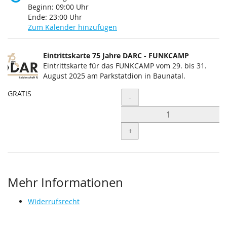
Beginn:
09:00
Uhr
Ende:
23:00
Uhr
Zum Kalender hinzufügen
Produkte
Eintrittskarte 75 Jahre DARC - FUNKCAMP
Unkategorisierte
Eintrittskarte für das FUNKCAMP vom 29. bis 31.
August 2025 am Parkstatdion in Baunatal.
Produkte
GRATIS
Menge
-
+
Mehr Informationen
Widerrufsrecht