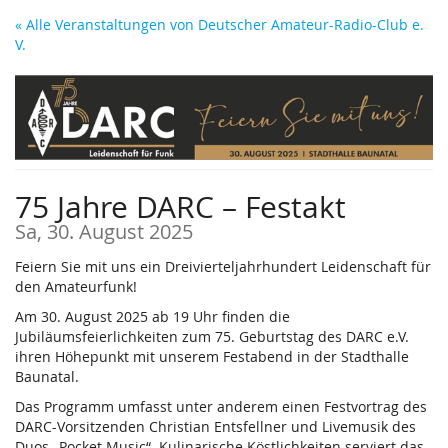
Zum
« Alle Veranstaltungen von Deutscher Amateur-Radio-Club e.
Haupt-
V.
Inhalt
springen
75 Jahre DARC – Festakt
Sa, 30. August 2025
Feiern Sie mit uns ein Dreivierteljahrhundert Leidenschaft für
den Amateurfunk!
Am 30. August 2025 ab 19 Uhr finden die
Jubiläumsfeierlichkeiten zum 75. Geburtstag des DARC e.V.
ihren Höhepunkt mit unserem Festabend in der Stadthalle
Baunatal.
Das Programm umfasst unter anderem einen Festvortrag des
DARC-Vorsitzenden Christian Entsfellner und Livemusik des
Duos „Pocket Music“. Kulinarische Köstlichkeiten serviert das