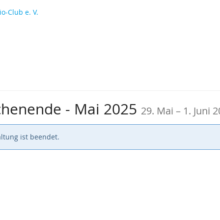
o-Club e. V.
bis
chenende - Mai 2025
29. Mai
–
1. Juni 
ltung ist beendet.