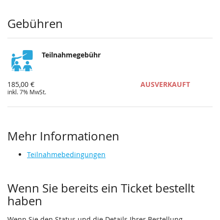
Produkte
Gebühren
Teilnahmegebühr
185,00 €
AUSVERKAUFT
inkl. 7% MwSt.
Mehr Informationen
Teilnahmebedingungen
Wenn Sie bereits ein Ticket bestellt
haben
Wenn Sie den Status und die Details Ihrer Bestellung