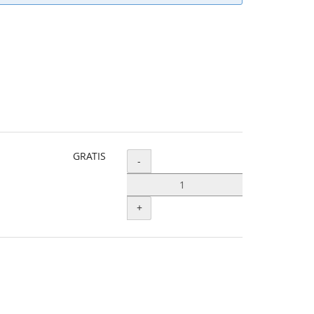
GRATIS
Menge
-
+