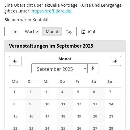
Eine Übersicht über aktuelle Vorträge, Kurse und Lehrgänge
gibt es unter:
https://treff.darc.de/
Bleiben wir in Kontakt!
Liste
Woche
Monat
Tag
iCal
Veranstaltungen im September 2025
Monat
Montag
Dienstag
Mittwoch
Donnerstag
Freitag
Samstag
Sonntag
Mo
Di
Mi
Do
Fr
Sa
So
Kalender
1
2
3
4
5
6
7
Keine Veranstaltungen
Keine Veranstaltungen
Keine Veranstaltungen
Keine Veranstaltungen
Keine Veranstaltungen
Keine Veranstaltung
Keine Veran
8
9
10
11
12
13
14
Keine Veranstaltungen
Keine Veranstaltungen
Keine Veranstaltungen
Keine Veranstaltungen
Keine Veranstaltungen
Keine Veranstaltung
Keine Veran
15
16
17
18
19
20
21
Keine Veranstaltungen
Keine Veranstaltungen
Keine Veranstaltungen
Keine Veranstaltungen
Keine Veranstaltungen
Keine Veranstaltung
Keine Veran
22
23
24
25
26
27
28